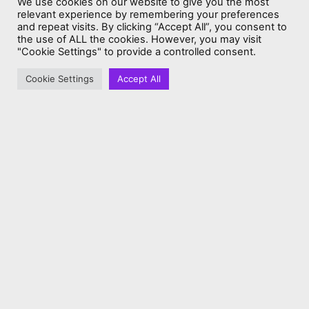
We use cookies on our website to give you the most
relevant experience by remembering your preferences
and repeat visits. By clicking “Accept All”, you consent to
Irina Scherbakowa
the use of ALL the cookies. However, you may visit
"Cookie Settings" to provide a controlled consent.
Sowjetische Kriegsdenkmäler – was
bleibt? Am Beispiel Treptow
Cookie Settings
Accept All
Markus Meckel
09/05/2022
Für ein Konstruktives Gedenken am Tag
der Befreiung
Aleida Assmann
06/05/2022
Die Mehrheit der Deutschen fühlte sich
nicht befreit, sondern beschämt